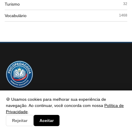
Turismo
32
Vocabulário
1468
PSICOPEDAGOGIA
🍪 Usamos cookies para melhorar sua experiência de
navegação. Ao continuar, você concorda com nossa
Política de
Privacidade
.
Psicopedagogia é um portal de conteúdo educativo e atualizado
Rejeitar
Aceitar
com foco em informar e resolver os problemas dos alunos de
maneira eficaz. Fique à vontade para entrar em contato, estamos