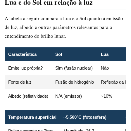
Lua e do Sol em relação à luz
A tabela a seguir compara a Lua e o Sol quanto à emissão
de luz, albedo e outros parâmetros relevantes para o
entendimento do brilho lunar.
Característica
Sol
Lua
Emite luz própria?
Sim (fusão nuclear)
Não
Fonte de luz
Fusão de hidrogênio
Reflexão da luz
Albedo (refletividade)
N/A (emissor)
~10%
Temperatura superficial
~5.500°C (fotossfera)
~1
Brilho aparente na Terra
Magnitude -26,7
Ma