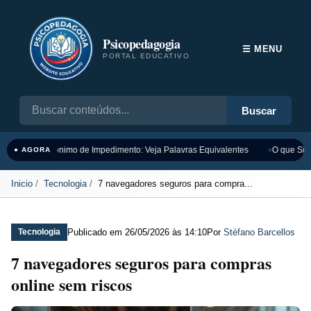
Psicopedagogia
☰ MENU
PORTAL EDUCATIVO
Buscar
Sinônimo de Impedimento: Veja Palavras Equivalentes
O que Sign
● AGORA
Inicio
Tecnologia
7 navegadores seguros para compra...
Publicado em
26/05/2026 às 14:10
Por
Stéfano Barcellos
Tecnologia
7 navegadores seguros para compras
online sem riscos