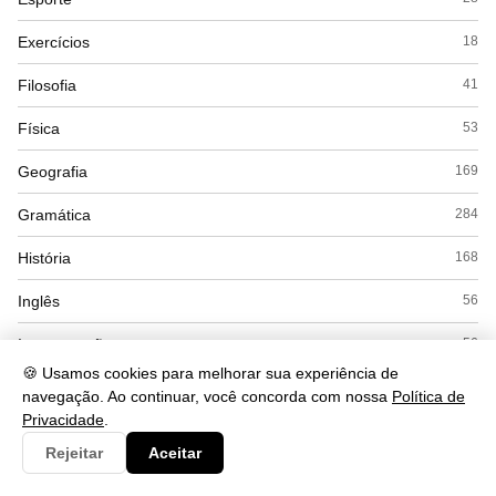
Exercícios
18
Filosofia
41
Física
53
Geografia
169
Gramática
284
História
168
Inglês
56
Interpretação
56
🍪 Usamos cookies para melhorar sua experiência de
Literatura
53
navegação. Ao continuar, você concorda com nossa
Política de
Privacidade
.
Matemática
169
Rejeitar
Aceitar
Politica
22