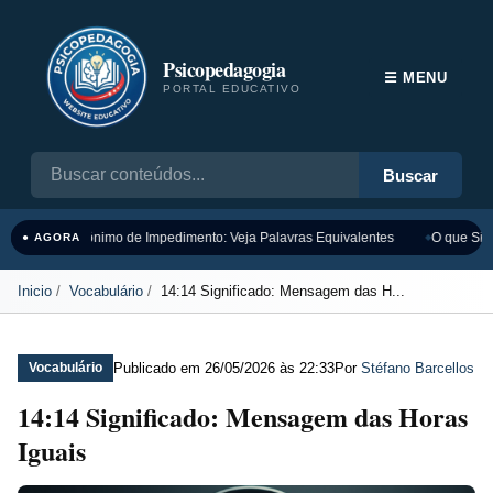
Psicopedagogia
☰ MENU
PORTAL EDUCATIVO
Buscar
Sinônimo de Impedimento: Veja Palavras Equivalentes
O que Sign
● AGORA
Inicio
Vocabulário
14:14 Significado: Mensagem das H...
Publicado em
26/05/2026 às 22:33
Por
Stéfano Barcellos
Vocabulário
14:14 Significado: Mensagem das Horas
Iguais