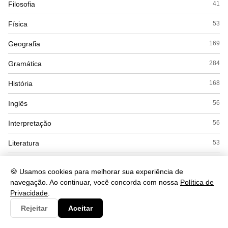
Filosofia
41
Física
53
Geografia
169
Gramática
284
História
168
Inglês
56
Interpretação
56
Literatura
53
Matemática
169
🍪 Usamos cookies para melhorar sua experiência de
navegação. Ao continuar, você concorda com nossa
Política de
Politica
22
Privacidade
.
Química
104
Rejeitar
Aceitar
Redação
12