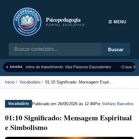
Psicopedagogia
☰ MENU
PORTAL EDUCATIVO
Buscar
Sinônimo de Impedimento: Veja Palavras Equivalentes
O que Sign
● AGORA
Inicio
Vocabulário
01:10 Significado: Mensagem Espir...
Publicado em
26/05/2026 às 12:46
Por
Stéfano Barcellos
Vocabulário
01:10 Significado: Mensagem Espiritual
e Simbolismo